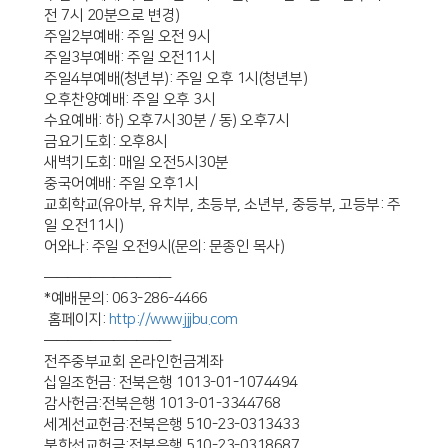
전 7시 20분으로 변경)
주일2부예배: 주일 오전 9시
주일3부예배: 주일 오전11시
주일4부예배(청년부): 주일 오후 1시(청년부)
오후찬양예배: 주일 오후 3시
수요예배: 하) 오후7시30분 / 동) 오후7시
금요기도회: 오후8시
새벽기도회: 매일 오전5시30분
중국어예배: 주일 오후1시
교회학교(유아부, 유치부, 초등부, 소년부, 중등부, 고등부: 주
일 오전11시)
어와나: 주일 오전9시(문의: 문종인 목사)
———————————
*예배문의: 063-286-4466
홈페이지:
http://www.jjjbu.com
———————————
전주중부교회 온라인헌금계좌
십일조헌금: 전북은행 1013-01-1074494
감사헌금:전북은행 1013-01-3344768
세계선교헌금:전북은행 510-23-0313433
북한선교헌금:전북은행 510-23-0318687