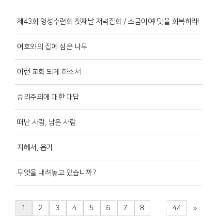
제43회 영성수련회 첫째날 저녁집회 / 소금이여! 맛을 회복하라!
여호와의 집에 심은 나무
이런 교회 되게 하소서
승리주의에 대한 대답
떠난 사람, 남은 사람
지혜서, 욥기
무엇을 내려놓고 있습니까?
1
2
3
4
5
6
7
8
44
...