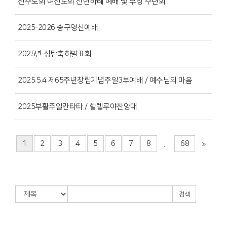
전주노회 여전도회 신년하례 예배 및 부장 수련회
2025-2026 송구영신예배
2025년 성탄축하발표회
2025.5.4 제65주년창립기념주일3부예배 / 예수님의 마음
2025부활주일칸타타 / 할렐루야찬양대
1
2
3
4
5
6
7
8
68
...
검색