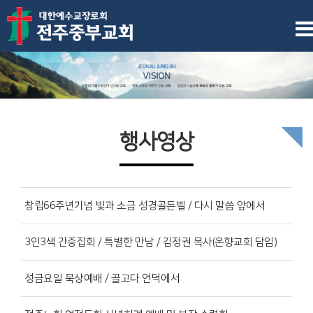
행사영상
창립66주년기념 빛과 소금 성경골든벨 / 다시 말씀 앞에서
3인3색 간증집회 / 특별한 만남 / 김정권 목사(온향교회 담임)
성금요일 묵상예배 / 골고다 언덕에서