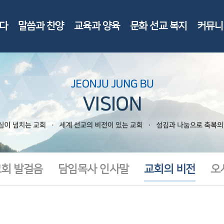
다
말씀과 찬양
교육과 양육
문화 선교 복지
커뮤니
회 발걸음
담임목사 인사말
교회의 비전
오