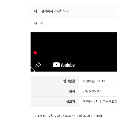
나도 정죄하지 아니하노라
관리자
설교본문
요한복음 8:1-11
날짜
2026-06-07
설교자
이현웅 목사(전주중부교회
2026년 6월 7일 전주중부교회 주일2부예배