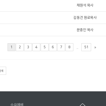
채원석 목사
김동건 원로목사
문종인 목사
1
2
3
4
5
6
7
8
51
...
검색
수요예배