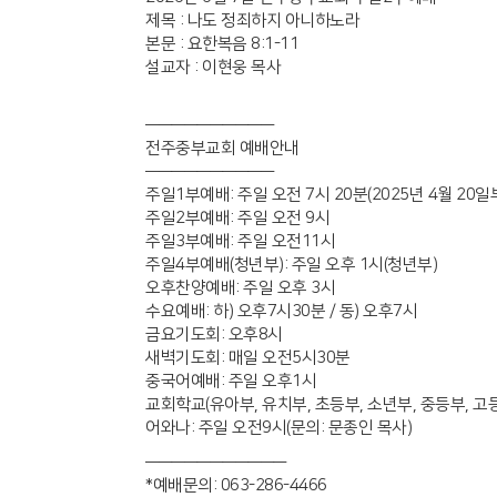
제목 : 나도 정죄하지 아니하노라
본문 : 요한복음 8:1-11
설교자 : 이현웅 목사
——————————
전주중부교회 예배안내
——————————
주일1부예배: 주일 오전 7시 20분(2025년 4월 20일
주일2부예배: 주일 오전 9시
주일3부예배: 주일 오전11시
주일4부예배(청년부): 주일 오후 1시(청년부)
오후찬양예배: 주일 오후 3시
수요예배: 하) 오후7시30분 / 동) 오후7시
금요기도회: 오후8시
새벽기도회: 매일 오전5시30분
중국어예배: 주일 오후1시
교회학교(유아부, 유치부, 초등부, 소년부, 중등부, 고등
어와나: 주일 오전9시(문의: 문종인 목사)
———————————
*예배문의: 063-286-4466