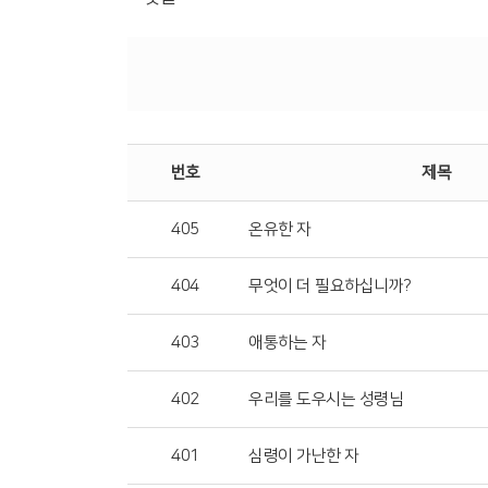
번호
제목
405
온유한 자
404
무엇이 더 필요하십니까?
403
애통하는 자
402
우리를 도우시는 성령님
401
심령이 가난한 자